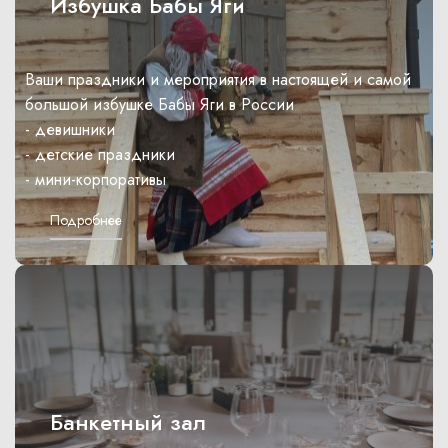
Избушка Бабы Яги
Ваши праздники и мероприятия в настоящей и самой
большой избушке Бабы Яги в России
- девишники
- детские праздники
- мини-корпоративы
Подробнее
Банкетный зал